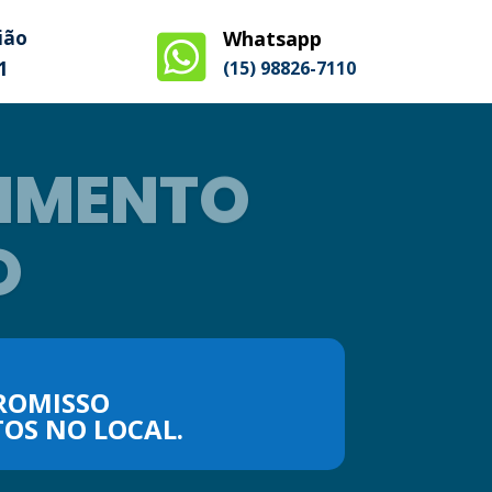
ião
Whatsapp

1
(15) 98826-7110​
IMENTO
O
ROMISSO
OS NO LOCAL.