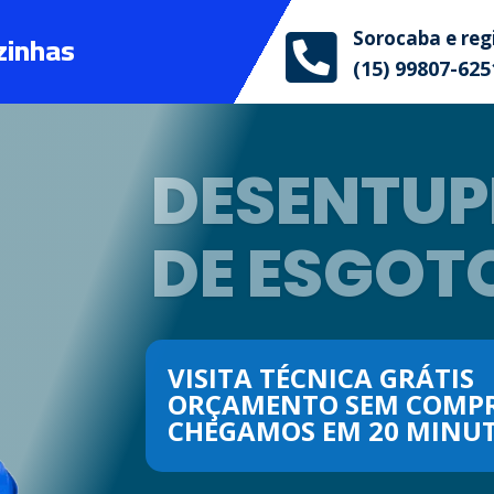
zinhas
Sorocaba e reg

(15) 99807-625
DESENTUP
DE ESGOT
VISITA TÉCNICA GRÁTIS
ORÇAMENTO SEM COMP
CHEGAMOS EM 20 MINUT