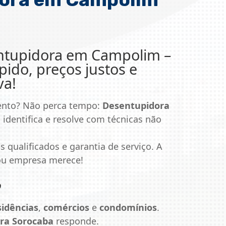
ntupidora em Campolim
–
ido, preços justos e
va!
ento? Não perca tempo:
Desentupidora
 identifica e resolve com técnicas não
s qualificados e garantia de serviço. A
 ou empresa merece!
o
sidências
,
comércios
e
condomínios
.
ra Sorocaba
responde.