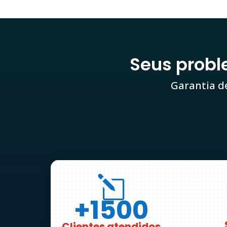
Seus prob
Garantia d
l
+1500
Clientes atendidos