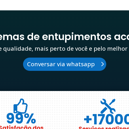
lemas de entupimentos ac
e qualidade, mais perto de você e pelo melhor
Conversar via whatsapp


99
%
+1700
Satisfação dos
Serviços realiza