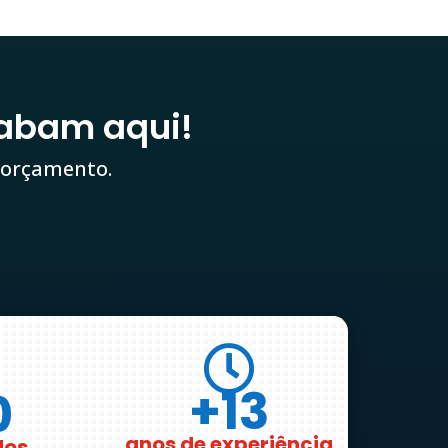
abam aqui!
 orçamento.

+13
0
anos de experiência
dos