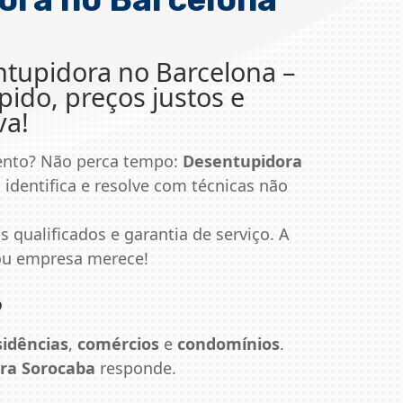
tupidora no Barcelona
–
ido, preços justos e
va!
ento? Não perca tempo:
Desentupidora
 identifica e resolve com técnicas não
s qualificados e garantia de serviço. A
 ou empresa merece!
o
sidências
,
comércios
e
condomínios
.
ra Sorocaba
responde.