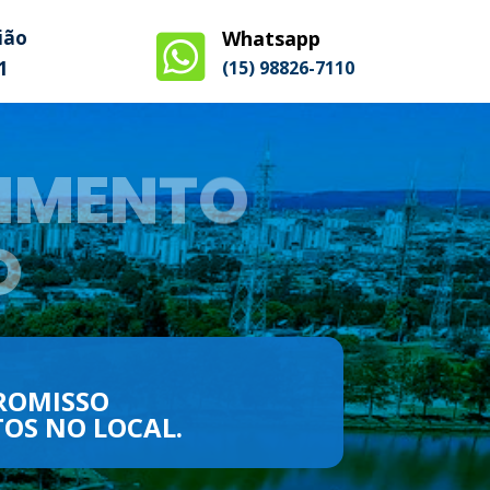
ião
Whatsapp

1
(15) 98826-7110​
IMENTO
O
ROMISSO
OS NO LOCAL.